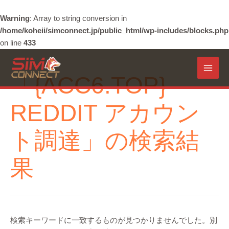
Warning
: Array to string conversion in
/home/koheii/simconnect.jp/public_html/wp-includes/blocks.php
on line
433
内
容
MAI
「
{ACC6.TOP}
を
ス
MEN
キ
REDDIT アカウン
ッ
プ
ト調達
」の検索結
果
検索キーワードに一致するものが見つかりませんでした。別