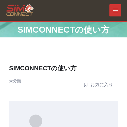
内
容
MAI
を
ス
MEN
SIMCONNECTの使い方
キ
ッ
プ
SIMCONNECTの使い方
未分類
お気に入り