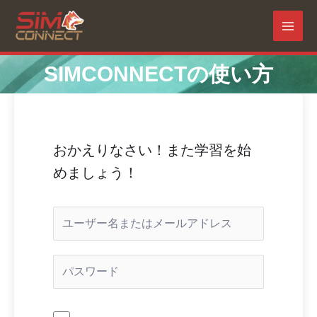
内
容
MAI
を
ス
MEN
SIMCONNECTの使い方
キ
ッ
プ
おかえりなさい！また学習を始
めましょう！