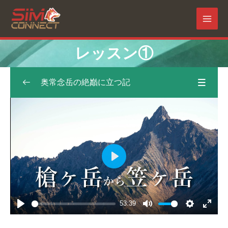
内
容
MAI
を
ス
MEN
レッスン①
キ
ッ
プ
奥常念岳の絶巓に立つ記
「奥常念岳の絶巓に立つ記」を読む
0/5
朱樺は黄金色とかわる。
0/2
レッスン①
53:39
PLAY
ここはどこでしょう
53:39
PLAY
MUTE
SETTINGS
ENTE
FULL