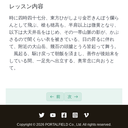
レッスン内容
時に四時四十七分、東方ひがしより金芒きんぼう爛ら
んとして飛ぶ、槍も穂高も、半肩以上は微黄となり、
以下は大天井岳をはじめ、その一帯山脈の影が、かぶ
さるので闇くらい衣を被きている、日の昇るに伴れ
て、附近の大山岳、幾百の頭臚とうろ皆起って舞う。
風起る、駆け戻って朝飯を済まし、善作が後始末を
している間、一足先へ出立する、奥常念に向おうと
て。
前
次
Copyright © 2026 PORTALFIELD Co., Ltd. All rights reserved.